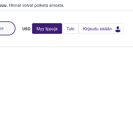
kuu.
Hinnat voivat poiketa arvosta.
Myy lippuja
Tuki
Kirjaudu sisään
USD