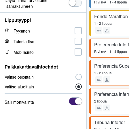
Näytä hinnat arvioituine
Rivi
n/A
1 - 4 lippua
lisämaksuineen
Fondo Marathón I
Lipputyyppi
1 - 2 lippua
Fyysinen
Tulosta itse
Preferencia Infer
Rivi
n/A
1 - 4 lippua
Mobiilisiirto
Preferencia Supe
Paikkakarttavaihtoehdot
1 - 2 lippua
Valitse osioittain
Valitse alueittain
Preferencia Infer
2 lippua
Salli monivalinta
Tribuna Inferior