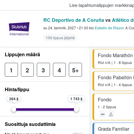
Live-tapahtumalippujen markkina
RC Deportivo de A Coruña
vs
Atlético 
StubHub - missä fanit ostavat ja
su 24. tammik. 2027
•
21.00
klo
Estadio de Riazor
,
A Co
106 lippua jäljellä
Lippujen määrä
Fondo Marathón I
Rivi
n/A
1 - 8 lippua
1
2
3
4
5+
Fondo Pabellón I
Rivi
n/A
1 - 4 lippua
Hinta/lippu
264 $
1 743 $
Fondo
1 - 2 lippua
Suosittuja suodattimia
Grada Familiar