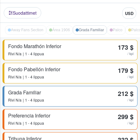
Suodattimet
USD
Away Fans Section
Área 1906
Grada Familiar
Palco
Palc
Fondo Marathón Inferior
173 $
Rivi
N/a
1 - 4 lippua
/ kpl
Fondo Pabellón Inferior
179 $
Rivi
N/a
1 - 4 lippua
/ kpl
Grada Familiar
212 $
Rivi
N/a
1 - 4 lippua
/ kpl
Preferencia Inferior
299 $
Rivi
N/a
1 - 4 lippua
/ kpl
Tribuna Inferior
332 $