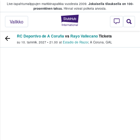
Live-tapahtumalippujen markkinapaikka vuodesta 2009.
Jokaisella tilauksella on 100-
 fanit ostavat ja myyvät lippuja
prosenttinen takuu.
Hinnat voivat poiketa arvosta.
StubHub - missä fa
Valikko
RC Deportivo de A Coruña
vs
Rayo Vallecano
Tickets
su 10. tammik. 2027
•
21.00
at
Estadio de Riazor
,
A Coruna
,
GAL