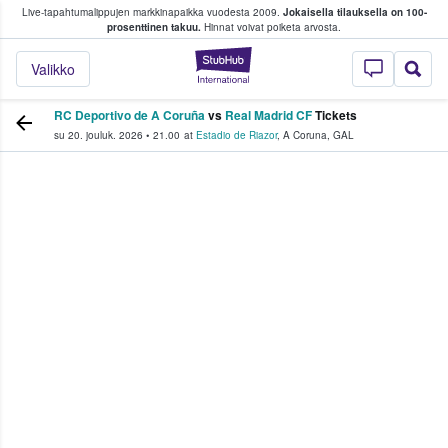
Live-tapahtumalippujen markkinapaikka vuodesta 2009.
Jokaisella tilauksella on 100-
 fanit ostavat ja myyvät lippuja
prosenttinen takuu.
Hinnat voivat poiketa arvosta.
StubHub - missä fa
Valikko
RC Deportivo de A Coruña
vs
Real Madrid CF
Tickets
su 20. jouluk. 2026
•
21.00
at
Estadio de Riazor
,
A Coruna
,
GAL