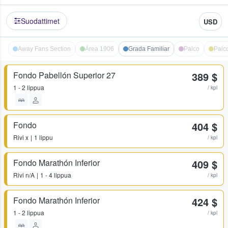
Suodattimet
USD
Away Fans Section
Área 1906
Grada Familiar
Palco
Palc
Fondo Pabellón Superior 27
389 $
1 - 2 lippua
/ kpl
Fondo
404 $
Rivi
x
1 lippu
/ kpl
Fondo Marathón Inferior
409 $
Rivi
n/A
1 - 4 lippua
/ kpl
Fondo Marathón Inferior
424 $
1 - 2 lippua
/ kpl