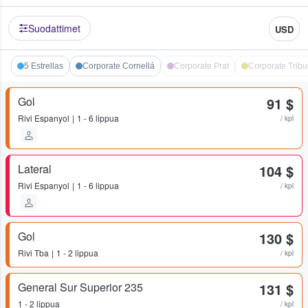
Suodattimet
USD
5 Estrellas
Corporate Cornellá
Corporate Prat
Corporate Trib
Gol
91 $
Rivi
Espanyol
1 - 6 lippua
/ kpl
Lateral
104 $
Rivi
Espanyol
1 - 6 lippua
/ kpl
Gol
130 $
Rivi
Tba
1 - 2 lippua
/ kpl
General Sur Superior 235
131 $
1 - 2 lippua
/ kpl