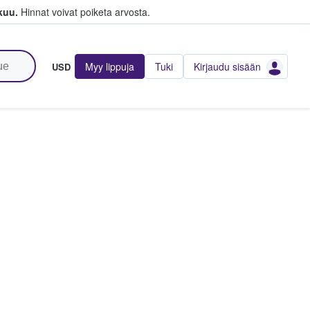
kuu.
Hinnat voivat poiketa arvosta.
Myy lippuja
Tuki
Kirjaudu sisään
USD