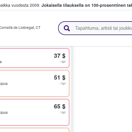
paikka vuodesta 2009.
Jokaisella tilauksella on 100-prosenttinen ta
 myyvät lippuja
Cornellà de Llobregat
,
CT
37 $
ua
/ kpl
51 $
lippua
/ kpl
65 $
lippua
/ kpl