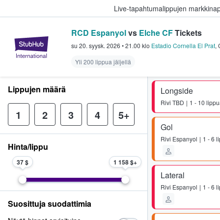
Live-tapahtumalippujen markkina
RCD Espanyol
vs
Elche CF
Tickets
StubHub - missä fanit ostavat ja
su 20. syysk. 2026
•
21.00
klo
Estadio Cornella El Prat
,
Yli 200 lippua jäljellä
Lippujen määrä
Longside
Rivi
TBD
1 - 10 lipp
1
2
3
4
5+
Gol
Rivi
Espanyol
1 - 6 
Hinta/lippu
37 $
1 158 $
Lateral
Rivi
Espanyol
1 - 6 
Suosittuja suodattimia