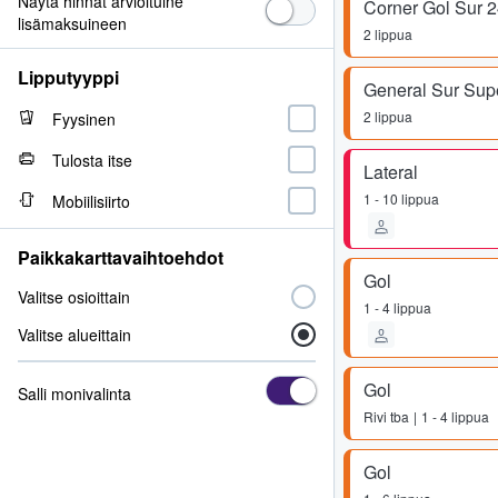
Näytä hinnat arvioituine
Corner Gol Sur 
lisämaksuineen
2 lippua
Lipputyyppi
General Sur Sup
2 lippua
Fyysinen
Tulosta itse
Lateral
1 - 10 lippua
Mobiilisiirto
Paikkakarttavaihtoehdot
Gol
Valitse osioittain
1 - 4 lippua
Valitse alueittain
Gol
Salli monivalinta
Rivi
tba
1 - 4 lippua
Gol