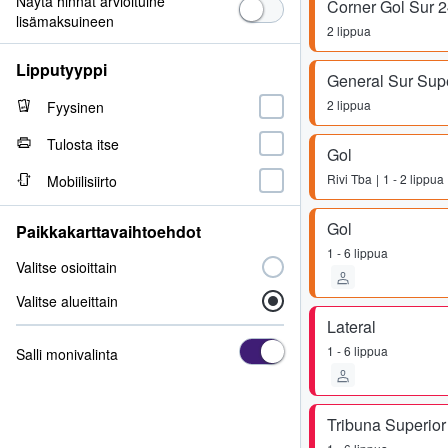
Näytä hinnat arvioituine
Corner Gol Sur 
lisämaksuineen
2 lippua
Lipputyyppi
General Sur Sup
2 lippua
Fyysinen
Tulosta itse
Gol
Rivi
Tba
1 - 2 lippua
Mobiilisiirto
Gol
Paikkakarttavaihtoehdot
1 - 6 lippua
Valitse osioittain
Valitse alueittain
Lateral
1 - 6 lippua
Salli monivalinta
Tribuna Superior