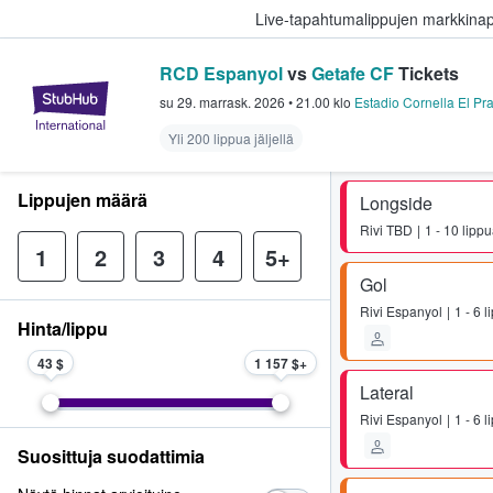
Live-tapahtumalippujen markkina
RCD Espanyol
vs
Getafe CF
Tickets
StubHub - missä fanit ostavat ja
su 29. marrask. 2026
•
21.00
klo
Estadio Cornella El Pra
Yli 200 lippua jäljellä
Lippujen määrä
Longside
Rivi
TBD
1 - 10 lipp
1
2
3
4
5+
Gol
Rivi
Espanyol
1 - 6 
Hinta/lippu
43 $
1 157 $
Lateral
Rivi
Espanyol
1 - 6 
Suosittuja suodattimia