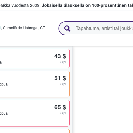
paikka vuodesta 2009.
Jokaisella tilauksella on 100-prosenttinen ta
 myyvät lippuja
t
,
Cornellà de Llobregat
,
CT
43 $
ua
/ kpl
51 $
lippua
/ kpl
65 $
lippua
/ kpl