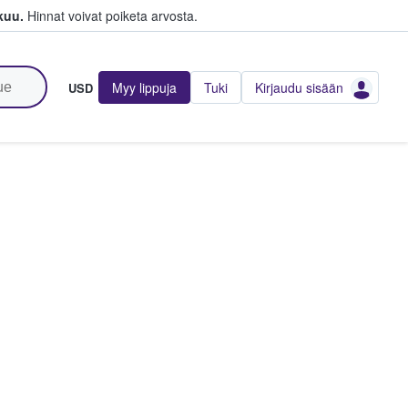
kuu.
Hinnat voivat poiketa arvosta.
Myy lippuja
Tuki
Kirjaudu sisään
USD