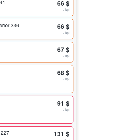
241
66 $
/ kpl
erior 236
66 $
/ kpl
67 $
/ kpl
68 $
/ kpl
91 $
/ kpl
 227
131 $