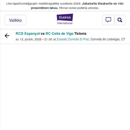
Live-tapahtumalippujen markkinapaikka vuodesta 2009.
Jokaisella tilauksella on 100-
 fanit ostavat ja myyvät lippuja
prosenttinen takuu.
Hinnat voivat poiketa arvosta.
StubHub - missä fa
Valikko
RCD Espanyol
vs
RC Celta de Vigo
Tickets
su 13. jouluk. 2026
•
21.00
at
Estadio Cornella El Prat
,
Cornellà de Llobregat
,
CT