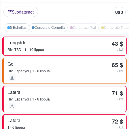
Suodattimet
USD
5 Estrellas
Corporate Cornellá
Corporate Prat
Corporate Trib
Longside
43 $
Rivi
TBD
1 - 10 lippua
/ kpl
Gol
65 $
Rivi
Espanyol
1 - 6 lippua
/ kpl
Lateral
71 $
Rivi
Espanyol
1 - 6 lippua
/ kpl
Lateral
72 $
1 - 6 lippua
/ kpl