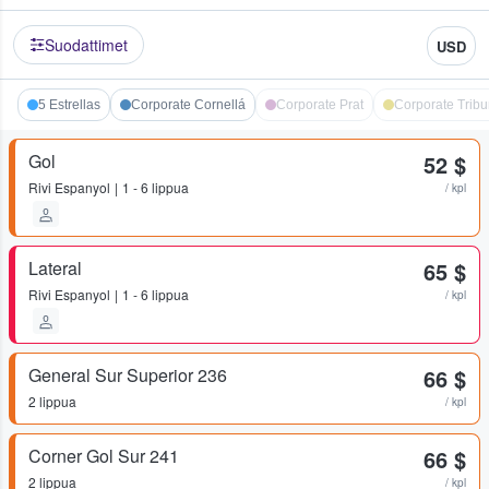
Suodattimet
USD
5 Estrellas
Corporate Cornellá
Corporate Prat
Corporate Trib
Gol
52 $
Rivi
Espanyol
1 - 6 lippua
/ kpl
Lateral
65 $
Rivi
Espanyol
1 - 6 lippua
/ kpl
General Sur Superior 236
66 $
2 lippua
/ kpl
Corner Gol Sur 241
66 $
2 lippua
/ kpl