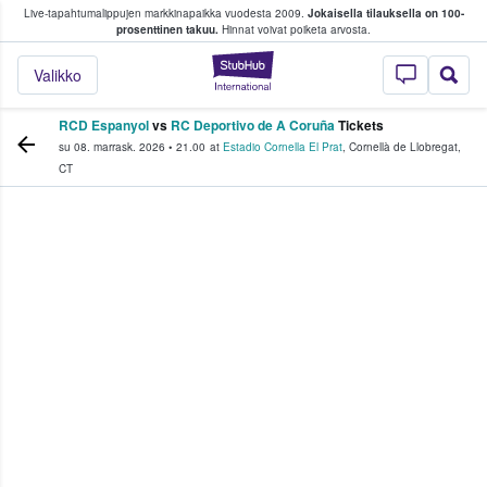
Live-tapahtumalippujen markkinapaikka vuodesta 2009.
Jokaisella tilauksella on 100-
 fanit ostavat ja myyvät lippuja
prosenttinen takuu.
Hinnat voivat poiketa arvosta.
StubHub - missä fa
Valikko
RCD Espanyol
vs
RC Deportivo de A Coruña
Tickets
su 08. marrask. 2026
•
21.00
at
Estadio Cornella El Prat
,
Cornellà de Llobregat
,
CT