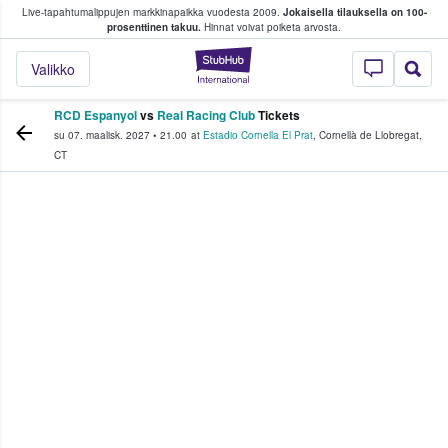
Live-tapahtumalippujen markkinapaikka vuodesta 2009.
Jokaisella tilauksella on 100-
 fanit ostavat ja myyvät lippuja
prosenttinen takuu.
Hinnat voivat poiketa arvosta.
StubHub - missä fa
Valikko
RCD Espanyol
vs
Real Racing Club
Tickets
su 07. maalisk. 2027
•
21.00
at
Estadio Cornella El Prat
,
Cornellà de Llobregat
,
CT