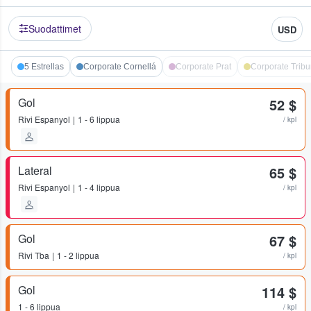
Suodattimet
USD
5 Estrellas
Corporate Cornellá
Corporate Prat
Corporate Trib
Gol
52 $
Rivi
Espanyol
1 - 6 lippua
/ kpl
Lateral
65 $
Rivi
Espanyol
1 - 4 lippua
/ kpl
Gol
67 $
Rivi
Tba
1 - 2 lippua
/ kpl
Gol
114 $
1 - 6 lippua
/ kpl