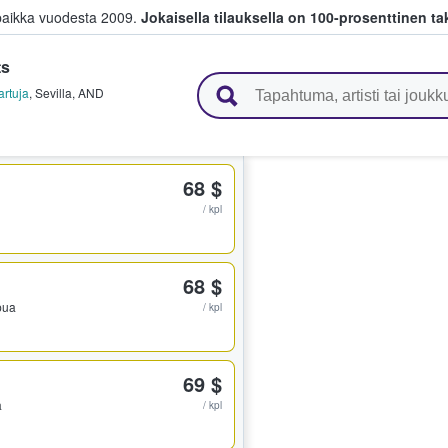
paikka vuodesta 2009.
Jokaisella tilauksella on 100-prosenttinen ta
ts
 myyvät lippuja
artuja
,
Sevilla
,
AND
68 $
/ kpl
68 $
ppua
/ kpl
69 $
a
/ kpl