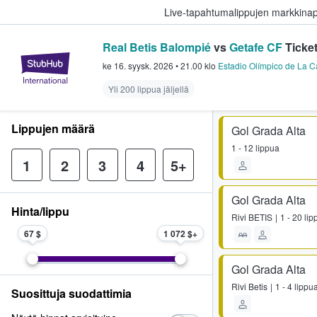
Live-tapahtumalippujen markkina
Real Betis Balompié
vs
Getafe CF
Ticke
StubHub - missä fanit ostavat ja
ke 16. syysk. 2026
•
21.00
klo
Estadio Olímpico de La C
Yli 200 lippua jäljellä
Lippujen määrä
Gol Grada Alta
1 - 12 lippua
1
2
3
4
5+
Gol Grada Alta
Hinta/lippu
Rivi
BETIS
1 - 20 li
67 $
1 072 $
Gol Grada Alta
Rivi
Betis
1 - 4 lippu
Suosittuja suodattimia