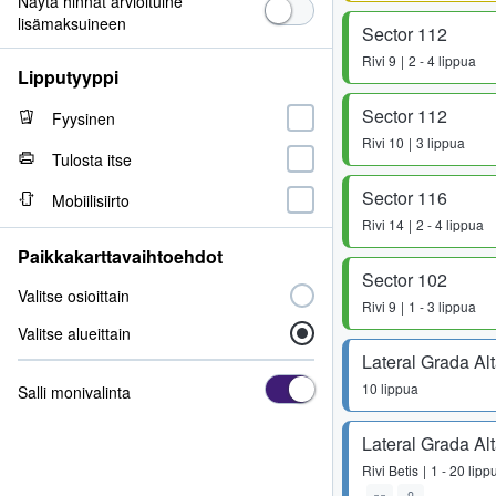
Näytä hinnat arvioituine
lisämaksuineen
Sector 112
Rivi
9
2 - 4 lippua
Lipputyyppi
Sector 112
Fyysinen
Rivi
10
3 lippua
Tulosta itse
Sector 116
Mobiilisiirto
Rivi
14
2 - 4 lippua
Paikkakarttavaihtoehdot
Sector 102
Valitse osioittain
Rivi
9
1 - 3 lippua
Valitse alueittain
Lateral Grada Al
10 lippua
Salli monivalinta
Lateral Grada Al
Rivi
Betis
1 - 20 lipp