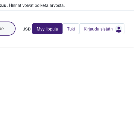
kuu.
Hinnat voivat poiketa arvosta.
Myy lippuja
Tuki
Kirjaudu sisään
USD