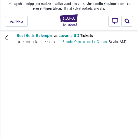
Live-tapahtumalippujen markkinapaikka vuodesta 2009.
Jokaisella tilauksella on 100-
 fanit ostavat ja myyvät lippuja
prosenttinen takuu.
Hinnat voivat poiketa arvosta.
StubHub - missä fa
Valikko
Real Betis Balompié
vs
Levante UD
Tickets
su 14. maalisk. 2027
•
21.00
at
Estadio Olímpico de La Cartuja
,
Sevilla
,
AND