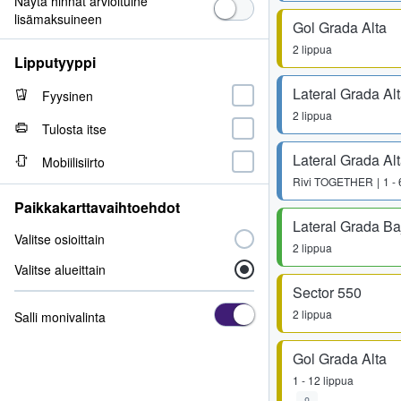
Näytä hinnat arvioituine
lisämaksuineen
Gol Grada Alta
2 lippua
Lipputyyppi
Lateral Grada Al
Fyysinen
2 lippua
Tulosta itse
Lateral Grada Al
Mobiilisiirto
Rivi
TOGETHER
1 -
Paikkakarttavaihtoehdot
Lateral Grada Ba
Valitse osioittain
2 lippua
Valitse alueittain
Sector 550
2 lippua
Salli monivalinta
Gol Grada Alta
1 - 12 lippua