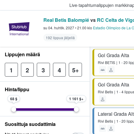
Live-tapahtumalippujen markkina
Real Betis Balompié
vs
RC Celta de Vig
StubHub - missä fanit ostavat ja
su 04. huhtik. 2027
•
21.00
klo
Estadio Olímpico de La C
192 lippua jäljellä
Lippujen määrä
Gol Grada Alta
Rivi
BETIS
1 - 20 li
1
2
3
4
5+
Gol Grada Alta
Hinta/lippu
Rivi
Betis
1 - 4 lippu
68 $
1 161 $
Lateral Grada Al
Rivi
Betis
1 - 20 lipp
Suosittuja suodattimia