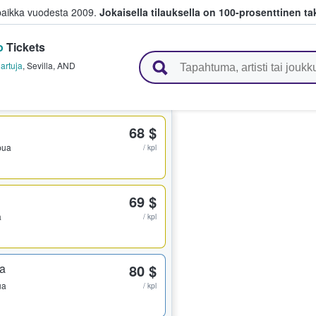
paikka vuodesta 2009.
Jokaisella tilauksella on 100-prosenttinen ta
o
Tickets
 myyvät lippuja
artuja
,
Sevilla
,
AND
68 $
ppua
/ kpl
69 $
a
/ kpl
ta
80 $
ua
/ kpl