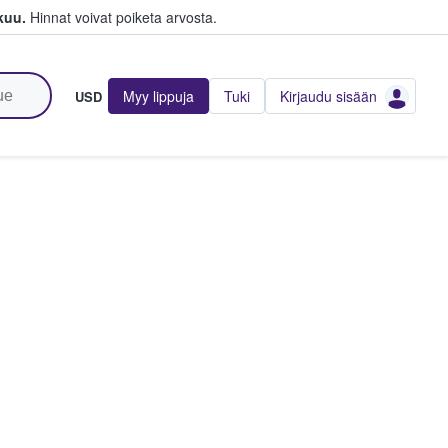
kuu.
Hinnat voivat poiketa arvosta.
Myy lippuja
Tuki
Kirjaudu sisään
USD