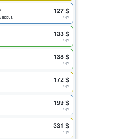
ta
127 $
 6 lippua
/ kpl
133 $
/ kpl
138 $
/ kpl
172 $
/ kpl
199 $
/ kpl
331 $
/ kpl