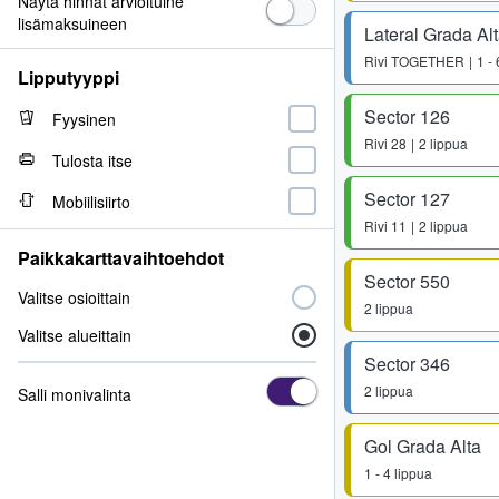
Näytä hinnat arvioituine
lisämaksuineen
Lateral Grada Al
Rivi
TOGETHER
1 -
Lipputyyppi
Sector 126
Fyysinen
Rivi
28
2 lippua
Tulosta itse
Sector 127
Mobiilisiirto
Rivi
11
2 lippua
Paikkakarttavaihtoehdot
Sector 550
Valitse osioittain
2 lippua
Valitse alueittain
Sector 346
2 lippua
Salli monivalinta
Gol Grada Alta
1 - 4 lippua