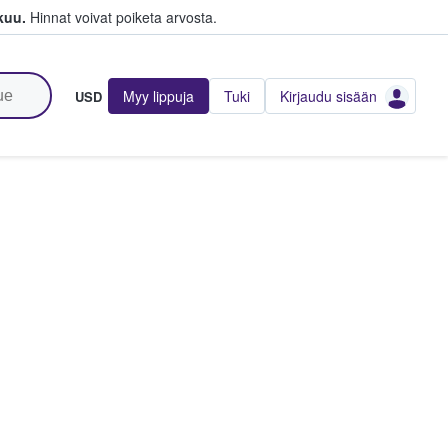
kuu.
Hinnat voivat poiketa arvosta.
Myy lippuja
Tuki
Kirjaudu sisään
USD