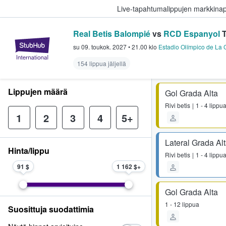
Live-tapahtumalippujen markkina
Real Betis Balompié
vs
RCD Espanyol
T
StubHub - missä fanit ostavat ja
su 09. toukok. 2027
•
21.00
klo
Estadio Olímpico de La 
154 lippua jäljellä
Lippujen määrä
Gol Grada Alta
Rivi
betis
1 - 4 lippu
1
2
3
4
5+
Lateral Grada Al
Hinta/lippu
Rivi
betis
1 - 4 lippu
91 $
1 162 $
Gol Grada Alta
1 - 12 lippua
Suosittuja suodattimia