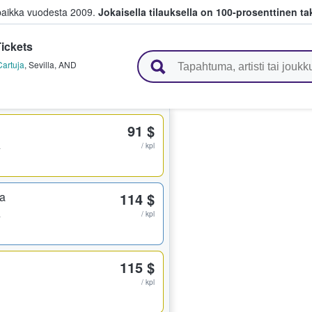
paikka vuodesta 2009.
Jokaisella tilauksella on 100-prosenttinen ta
ickets
 myyvät lippuja
Cartuja
,
Sevilla
,
AND
91 $
a
/ kpl
ta
114 $
a
/ kpl
115 $
/ kpl