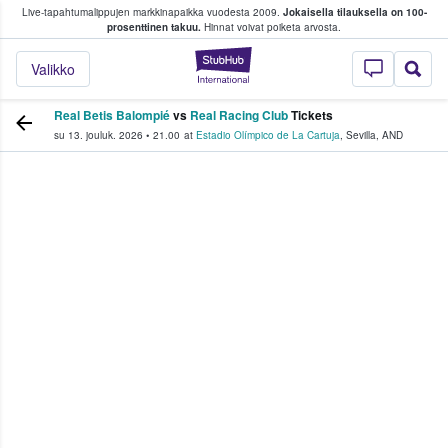
Live-tapahtumalippujen markkinapaikka vuodesta 2009.
Jokaisella tilauksella on 100-
 fanit ostavat ja myyvät lippuja
prosenttinen takuu.
Hinnat voivat poiketa arvosta.
StubHub - missä fa
Valikko
Real Betis Balompié
vs
Real Racing Club
Tickets
su 13. jouluk. 2026
•
21.00
at
Estadio Olímpico de La Cartuja
,
Sevilla
,
AND