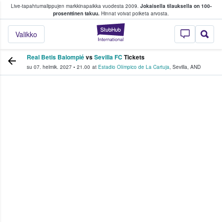
Live-tapahtumalippujen markkinapaikka vuodesta 2009.
Jokaisella tilauksella on 100-
 fanit ostavat ja myyvät lippuja
prosenttinen takuu.
Hinnat voivat poiketa arvosta.
StubHub - missä fa
Valikko
Real Betis Balompié
vs
Sevilla FC
Tickets
su 07. helmik. 2027
•
21.00
at
Estadio Olímpico de La Cartuja
,
Sevilla
,
AND