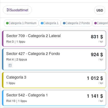
Suodattimet
USD
Categoría 1 Premium
Categoría 1
Categoría 2 Fondo
Categorí
Sector 709 - Categoría 2 Lateral
831 $
Rivi
3
1 lippu
/ kpl
Sector 427 - Categoría 2 Fondo
924 $
Rivi
4
2 lippua
/ kpl
Categoría 3
1 012 $
1 lippu
/ kpl
Sector 542 - Categoría 1
1 141 $
Rivi
10
1 lippu
/ kpl