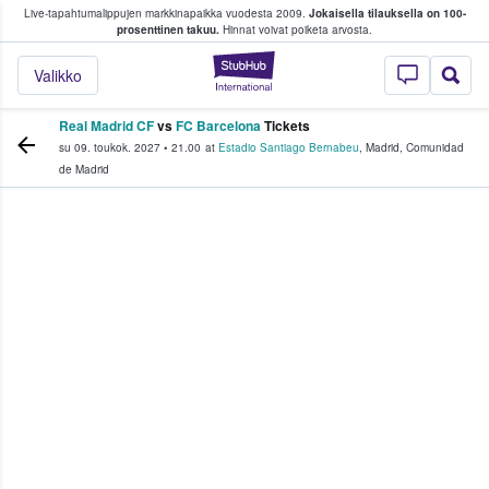
Live-tapahtumalippujen markkinapaikka vuodesta 2009.
Jokaisella tilauksella on 100-
 fanit ostavat ja myyvät lippuja
prosenttinen takuu.
Hinnat voivat poiketa arvosta.
StubHub - missä fa
Valikko
Real Madrid CF
vs
FC Barcelona
Tickets
su 09. toukok. 2027
•
21.00
at
Estadio Santiago Bernabeu
,
Madrid
,
Comunidad
de Madrid