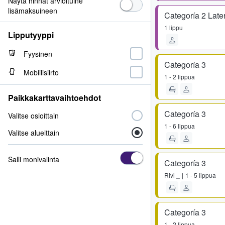
Näytä hinnat arvioituine
lisämaksuineen
Categoría 2 Late
1 lippu
Lipputyyppi
Fyysinen
Categoría 3
Mobiilisiirto
1 - 2 lippua
Paikkakarttavaihtoehdot
Categoría 3
Valitse osioittain
1 - 6 lippua
Valitse alueittain
Salli monivalinta
Categoría 3
Rivi
_
1 - 5 lippua
Categoría 3
1 - 2 lippua