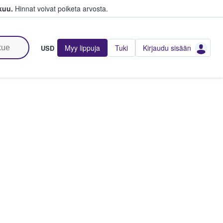
kuu.
Hinnat voivat poiketa arvosta.
Myy lippuja
Tuki
Kirjaudu sisään
USD