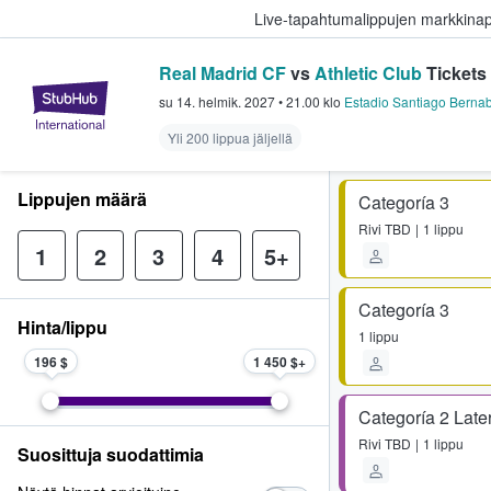
Live-tapahtumalippujen markkina
Real Madrid CF
vs
Athletic Club
Tickets
StubHub - missä fanit ostavat ja
su 14. helmik. 2027
•
21.00
klo
Estadio Santiago Berna
Yli 200 lippua jäljellä
Lippujen määrä
Categoría 3
Rivi
TBD
1 lippu
1
2
3
4
5+
Categoría 3
Hinta/lippu
1 lippu
196 $
1 450 $
Categoría 2 Late
Rivi
TBD
1 lippu
Suosittuja suodattimia