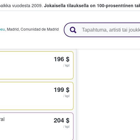
paikka vuodesta 2009.
Jokaisella tilauksella on 100-prosenttinen ta
 myyvät lippuja
beu
,
Madrid
,
Comunidad de Madrid
196 $
/ kpl
199 $
/ kpl
ral
204 $
/ kpl