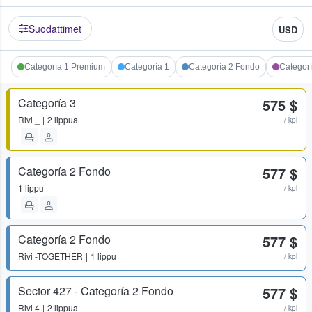
Suodattimet
USD
Categoría 1 Premium
Categoría 1
Categoría 2 Fondo
Categorí
Categoría 3
575 $
Rivi
_
2 lippua
/ kpl
Categoría 2 Fondo
577 $
1 lippu
/ kpl
Categoría 2 Fondo
577 $
Rivi
-TOGETHER
1 lippu
/ kpl
Sector 427 - Categoría 2 Fondo
577 $
Rivi
4
2 lippua
/ kpl