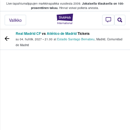
Live-tapahtumalippujen markkinapaikka vuodesta 2009.
Jokaisella tilauksella on 100-
 fanit ostavat ja myyvät lippuja
prosenttinen takuu.
Hinnat voivat poiketa arvosta.
StubHub - missä fa
Valikko
Real Madrid CF
vs
Atlético de Madrid
Tickets
su 04. huhtik. 2027
•
21.00
at
Estadio Santiago Bernabeu
,
Madrid
,
Comunidad
de Madrid