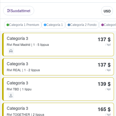
Suodattimet
USD
Categoría 1 Premium
Categoría 1
Categoría 2 Fondo
Categorí
Categoría 3
137 $
Rivi
Real Madrid
1 - 5 lippua
/ kpl
Categoría 3
137 $
Rivi
REAL
1 - 2 lippua
/ kpl
Categoría 3
139 $
Rivi
TBD
1 lippu
/ kpl
Categoría 3
165 $
Rivi
TOGETHER
2 lippua
/ kpl