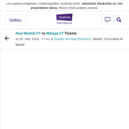
Live-tapahtumalippujen markkinapaikka vuodesta 2009.
Jokaisella tilauksella on 100-
 fanit ostavat ja myyvät lippuja
prosenttinen takuu.
Hinnat voivat poiketa arvosta.
StubHub - missä fa
Valikko
Real Madrid CF
vs
Málaga CF
Tickets
su 30. elok. 2026
•
17.00
at
Estadio Santiago Bernabeu
,
Madrid
,
Comunidad de
Madrid