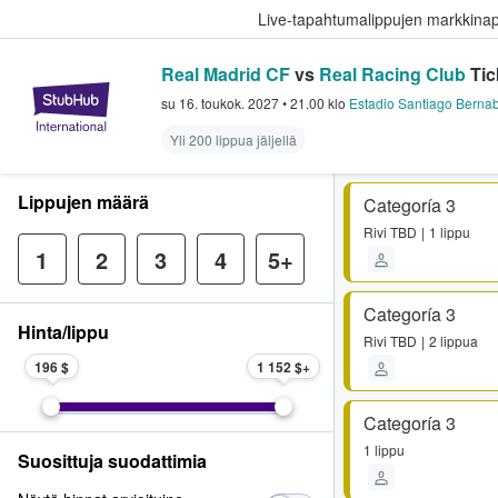
Live-tapahtumalippujen markkina
Real Madrid CF
vs
Real Racing Club
Tic
StubHub - missä fanit ostavat ja
su 16. toukok. 2027
•
21.00
klo
Estadio Santiago Berna
Yli 200 lippua jäljellä
Lippujen määrä
Categoría 3
Rivi
TBD
1 lippu
1
2
3
4
5+
Categoría 3
Hinta/lippu
Rivi
TBD
2 lippua
196 $
1 152 $
Categoría 3
1 lippu
Suosittuja suodattimia