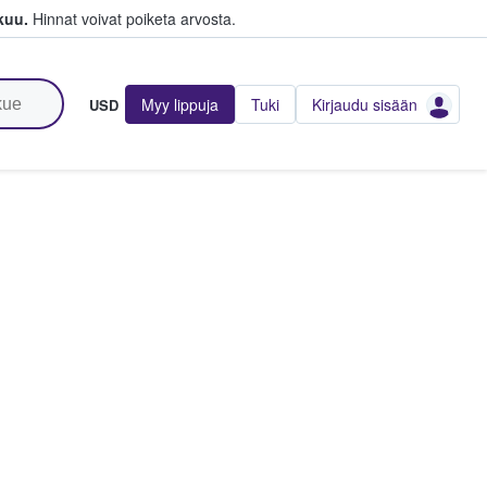
kuu.
Hinnat voivat poiketa arvosta.
Myy lippuja
Tuki
Kirjaudu sisään
USD