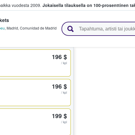
paikka vuodesta 2009.
Jokaisella tilauksella on 100-prosenttinen ta
kets
 myyvät lippuja
beu
,
Madrid
,
Comunidad de Madrid
196 $
/ kpl
196 $
/ kpl
199 $
/ kpl