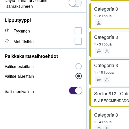
Näytä hinnat arvioituine
lisämaksuineen
Categoría 3
1 - 2 lippua
Lipputyyppi
Fyysinen
Categoría 3
Mobiilisiirto
1 - 3 lippua
Paikkakarttavaihtoehdot
Categoría 3
Valitse osioittain
1 - 10 lippua
Valitse alueittain
Salli monivalinta
Sector 612 - Cat
Rivi
RECOMENDADO
Categoría 3
1 - 4 lippua