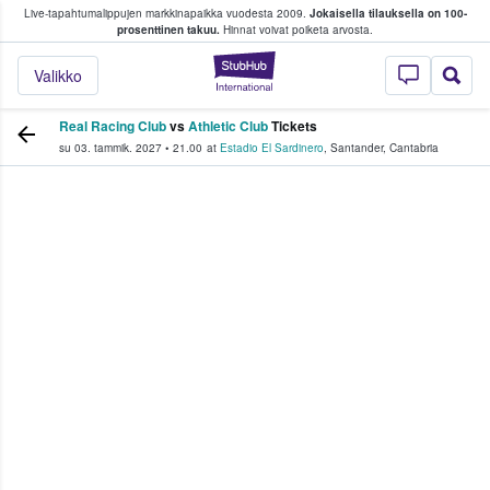
Live-tapahtumalippujen markkinapaikka vuodesta 2009.
Jokaisella tilauksella on 100-
 fanit ostavat ja myyvät lippuja
prosenttinen takuu.
Hinnat voivat poiketa arvosta.
StubHub - missä fa
Valikko
Real Racing Club
vs
Athletic Club
Tickets
su 03. tammik. 2027
•
21.00
at
Estadio El Sardinero
,
Santander
,
Cantabria