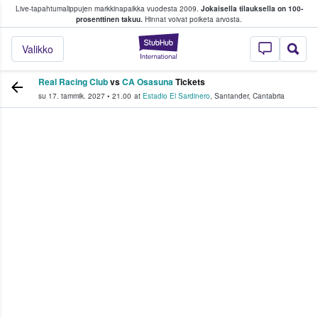
Live-tapahtumalippujen markkinapaikka vuodesta 2009.
Jokaisella tilauksella on 100-
 fanit ostavat ja myyvät lippuja
prosenttinen takuu.
Hinnat voivat poiketa arvosta.
StubHub - missä fa
Valikko
Real Racing Club
vs
CA Osasuna
Tickets
su 17. tammik. 2027
•
21.00
at
Estadio El Sardinero
,
Santander
,
Cantabria