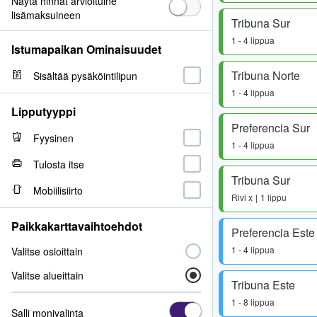
Näytä hinnat arvioituine
lisämaksuineen
Tribuna Sur
1 - 4 lippua
Istumapaikan Ominaisuudet
Tribuna Norte
Sisältää pysäköintilipun
1 - 4 lippua
Lipputyyppi
Preferencia Sur
Fyysinen
1 - 4 lippua
Tulosta itse
Tribuna Sur
Mobiilisiirto
Rivi
x
1 lippu
Paikkakarttavaihtoehdot
Preferencia Este
1 - 4 lippua
Valitse osioittain
Valitse alueittain
Tribuna Este
1 - 8 lippua
Salli monivalinta