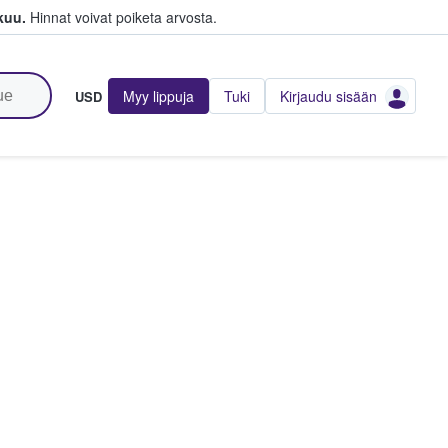
kuu.
Hinnat voivat poiketa arvosta.
Myy lippuja
Tuki
Kirjaudu sisään
USD