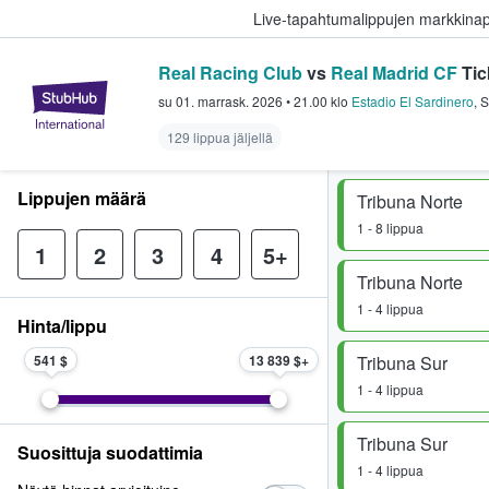
Live-tapahtumalippujen markkina
Real Racing Club
vs
Real Madrid CF
Tic
StubHub - missä fanit ostavat ja
su 01. marrask. 2026
•
21.00
klo
Estadio El Sardinero
,
S
129 lippua jäljellä
Lippujen määrä
Tribuna Norte
1 - 8 lippua
1
2
3
4
5+
Tribuna Norte
1 - 4 lippua
Hinta/lippu
541 $
13 839 $
Tribuna Sur
1 - 4 lippua
Tribuna Sur
Suosittuja suodattimia
1 - 4 lippua