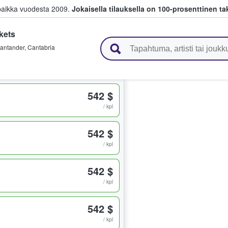
paikka vuodesta 2009.
Jokaisella tilauksella on 100-prosenttinen ta
kets
 myyvät lippuja
antander
,
Cantabria
542 $
/ kpl
542 $
/ kpl
542 $
/ kpl
542 $
/ kpl