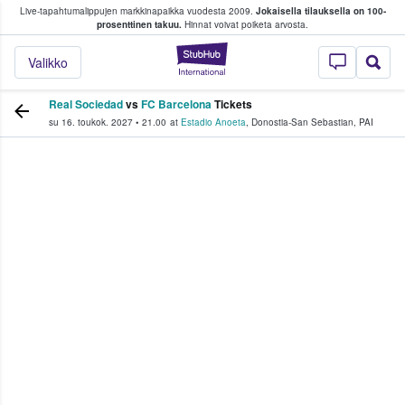
Live-tapahtumalippujen markkinapaikka vuodesta 2009.
Jokaisella tilauksella on 100-
 fanit ostavat ja myyvät lippuja
prosenttinen takuu.
Hinnat voivat poiketa arvosta.
StubHub - missä fa
Valikko
Real Sociedad
vs
FC Barcelona
Tickets
su 16. toukok. 2027
•
21.00
at
Estadio Anoeta
,
Donostia-San Sebastian
,
PAI