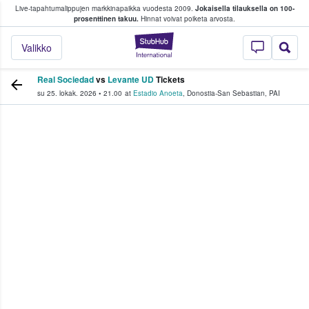
Live-tapahtumalippujen markkinapaikka vuodesta 2009.
Jokaisella tilauksella on 100-
 fanit ostavat ja myyvät lippuja
prosenttinen takuu.
Hinnat voivat poiketa arvosta.
StubHub - missä fa
Valikko
Real Sociedad
vs
Levante UD
Tickets
su 25. lokak. 2026
•
21.00
at
Estadio Anoeta
,
Donostia-San Sebastian
,
PAI