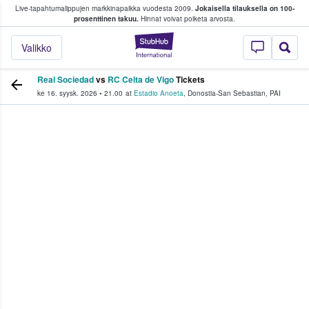
Live-tapahtumalippujen markkinapaikka vuodesta 2009.
Jokaisella tilauksella on 100-
 fanit ostavat ja myyvät lippuja
prosenttinen takuu.
Hinnat voivat poiketa arvosta.
StubHub - missä fa
Valikko
Real Sociedad
vs
RC Celta de Vigo
Tickets
ke 16. syysk. 2026
•
21.00
at
Estadio Anoeta
,
Donostia-San Sebastian
,
PAI