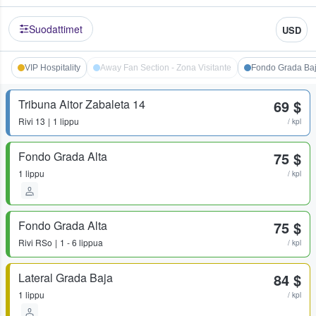
Suodattimet
USD
VIP Hospitality
Away Fan Section - Zona Visitante
Fondo Grada Ba
Tribuna Aitor Zabaleta 14
69 $
Rivi
13
1 lippu
/ kpl
Fondo Grada Alta
75 $
1 lippu
/ kpl
Fondo Grada Alta
75 $
Rivi
RSo
1 - 6 lippua
/ kpl
Lateral Grada Baja
84 $
1 lippu
/ kpl