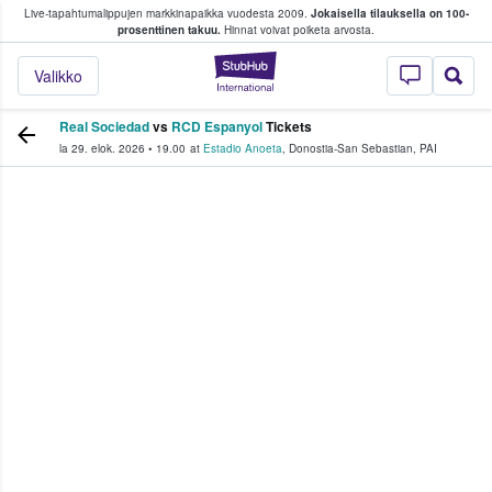
Live-tapahtumalippujen markkinapaikka vuodesta 2009.
Jokaisella tilauksella on 100-
 fanit ostavat ja myyvät lippuja
prosenttinen takuu.
Hinnat voivat poiketa arvosta.
StubHub - missä fa
Valikko
Real Sociedad
vs
RCD Espanyol
Tickets
la 29. elok. 2026
•
19.00
at
Estadio Anoeta
,
Donostia-San Sebastian
,
PAI