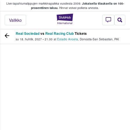
Live-tapahtumalippujen markkinapaikka vuodesta 2009.
Jokaisella tilauksella on 100-
 fanit ostavat ja myyvät lippuja
prosenttinen takuu.
Hinnat voivat poiketa arvosta.
StubHub - missä fa
Valikko
Real Sociedad
vs
Real Racing Club
Tickets
su 18. huhtik. 2027
•
21.00
at
Estadio Anoeta
,
Donostia-San Sebastian
,
PAI