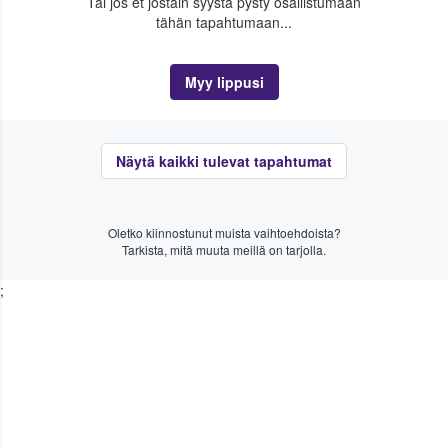
Tai jos et jostain syystä pysty osallistumaan
tähän tapahtumaan...
Myy lippusi
Näytä kaikki tulevat tapahtumat
Oletko kiinnostunut muista vaihtoehdoista?
Tarkista, mitä muuta meillä on tarjolla.
;