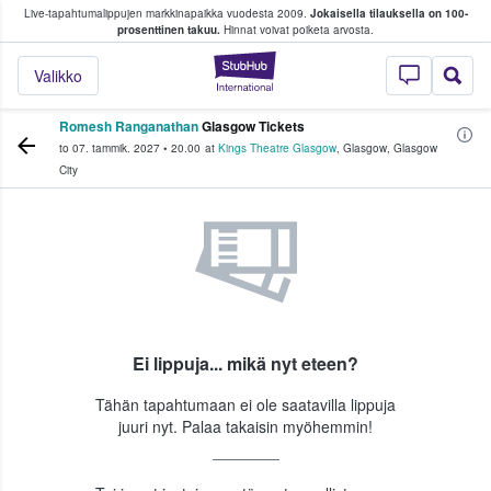
Live-tapahtumalippujen markkinapaikka vuodesta 2009.
Jokaisella tilauksella on 100-
 fanit ostavat ja myyvät lippuja
prosenttinen takuu.
Hinnat voivat poiketa arvosta.
StubHub - missä fa
Valikko
Romesh Ranganathan
Glasgow Tickets
to 07. tammik. 2027
•
20.00
at
Kings Theatre Glasgow
,
Glasgow
,
Glasgow
City
Ei lippuja... mikä nyt eteen?
Tähän tapahtumaan ei ole saatavilla lippuja
juuri nyt. Palaa takaisin myöhemmin!