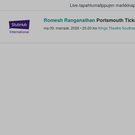
Live-tapahtumalippujen markkina
Romesh Ranganathan
Portsmouth Tick
StubHub - missä fanit ostavat ja
ma 09. marrask. 2026
•
20.00
klo
Kings Theatre Souths