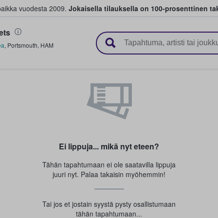
paikka vuodesta 2009.
Jokaisella tilauksella on 100-prosenttinen ta
ets
 myyvät lippuja
ea
,
Portsmouth
,
HAM
Ei lippuja... mikä nyt eteen?
Tähän tapahtumaan ei ole saatavilla lippuja
juuri nyt. Palaa takaisin myöhemmin!
Tai jos et jostain syystä pysty osallistumaan
tähän tapahtumaan...