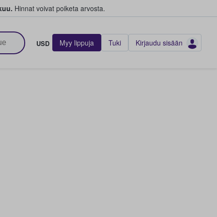
kuu.
Hinnat voivat poiketa arvosta.
Myy lippuja
Tuki
Kirjaudu sisään
USD