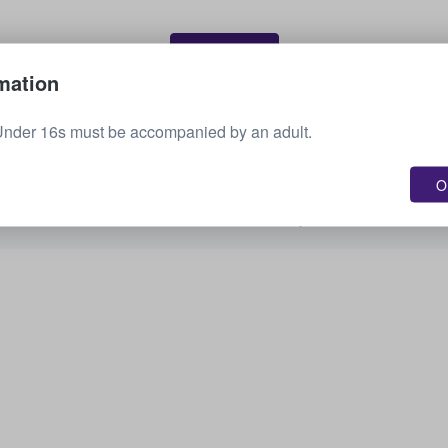
Myy lippusi
mation
Under 16s must be accompanied by an adult.
Näytä kaikki tulevat tapahtumat
OK
Oletko kiinnostunut muista vaihtoehdoista?
Tarkista, mitä muuta meillä on tarjolla.