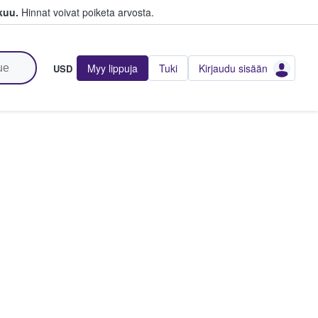
kuu.
Hinnat voivat poiketa arvosta.
Myy lippuja
Tuki
Kirjaudu sisään
USD