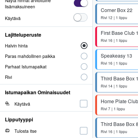
Näytä hinnat arvioituine
lisämaksuineen
Corner Box 22
Rivi
12
1 lippu
Käytävä
First Base Club 
Lajitteluperuste
Rivi
16
1 lippu
Halvin hinta
Speakeasy 13
Paras mahdollinen paikka
Rivi
16
1 lippu
Parhaat Istumapaikat
Rivi
Third Base Box 
Rivi
14
1 lippu
Istumapaikan Ominaisuudet
Home Plate Club
Käytävä
Rivi
7
1 lippu
Lipputyyppi
Third Base Box 
Tulosta itse
Rivi
16
1 lippu