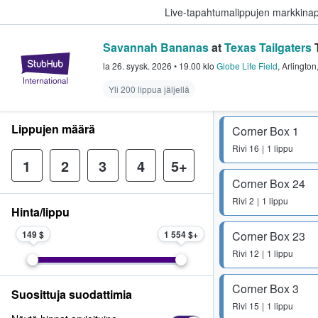
Live-tapahtumalippujen markkina
Savannah Bananas
at
Texas Tailgaters
T
StubHub - missä fanit ostavat ja
la 26. syysk. 2026
•
19.00
klo
Globe Life Field
,
Arlington
Yli 200 lippua jäljellä
Lippujen määrä
Corner Box 1
Rivi
16
1 lippu
1
2
3
4
5+
Corner Box 24
Rivi
2
1 lippu
Hinta/lippu
149 $
1 554 $
Corner Box 23
Rivi
12
1 lippu
Corner Box 3
Suosittuja suodattimia
Rivi
15
1 lippu