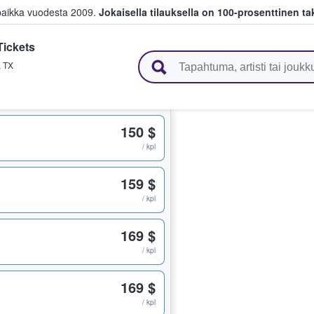
paikka vuodesta 2009.
Jokaisella tilauksella on 100-prosenttinen ta
ickets
 myyvät lippuja
,
TX
150 $
/ kpl
159 $
/ kpl
169 $
/ kpl
169 $
/ kpl