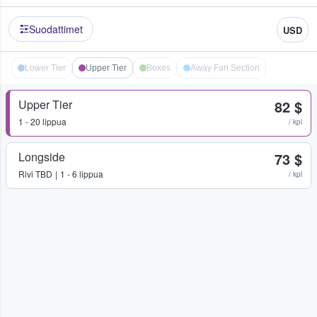
Suodattimet
USD
Lower Tier
Upper Tier
Boxes
Away Fan Section
Upper Tier
82 $
1 - 20 lippua
/ kpl
Longside
73 $
Rivi
TBD
1 - 6 lippua
/ kpl