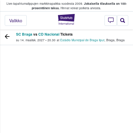
Live-tapahtumalippujen markkinapaikka vuodesta 2009.
Jokaisella tilauksella on 100-
 fanit ostavat ja myyvät lippuja
prosenttinen takuu.
Hinnat voivat poiketa arvosta.
StubHub - missä fa
Valikko
SC Braga
vs
CD Nacional
Tickets
su 14. maalisk. 2027
•
20.30
at
Estádio Municipal de Braga liput
,
Braga
,
Braga