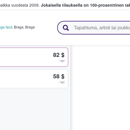
paikka vuodesta 2009.
Jokaisella tilauksella on 100-prosenttinen ta
 myyvät lippuja
ga liput
,
Braga
,
Braga
82 $
/ kpl
58 $
/ kpl