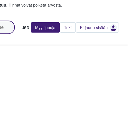
kuu.
Hinnat voivat poiketa arvosta.
Myy lippuja
Tuki
Kirjaudu sisään
USD