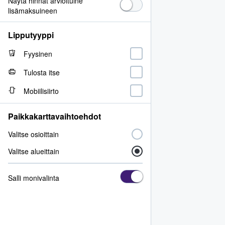
Näytä hinnat arvioituine
lisämaksuineen
Lipputyyppi
Fyysinen
Tulosta itse
Mobiilisiirto
Paikkakarttavaihtoehdot
Valitse osioittain
Valitse alueittain
Salli monivalinta