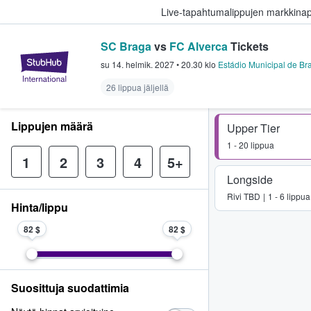
Live-tapahtumalippujen markkina
SC Braga
vs
FC Alverca
Tickets
StubHub - missä fanit ostavat ja
su 14. helmik. 2027
•
20.30
klo
Estádio Municipal de Bra
26 lippua jäljellä
Lippujen määrä
Upper Tier
1 - 20 lippua
1
2
3
4
5+
Longside
Rivi
TBD
1 - 6 lippua
Hinta/lippu
82 $
82 $
Suosittuja suodattimia