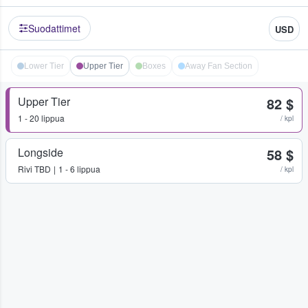
Suodattimet
USD
Lower Tier
Upper Tier
Boxes
Away Fan Section
Upper Tier
82 $
1 - 20 lippua
/ kpl
Longside
58 $
Rivi
TBD
1 - 6 lippua
/ kpl