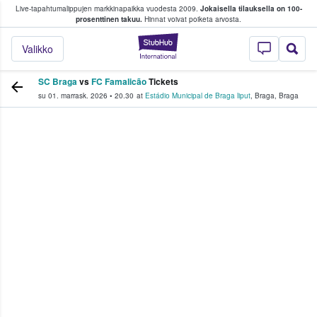
Live-tapahtumalippujen markkinapaikka vuodesta 2009.
Jokaisella tilauksella on 100-
 fanit ostavat ja myyvät lippuja
prosenttinen takuu.
Hinnat voivat poiketa arvosta.
StubHub - missä fa
Valikko
SC Braga
vs
FC Famalicão
Tickets
su 01. marrask. 2026
•
20.30
at
Estádio Municipal de Braga liput
,
Braga
,
Braga