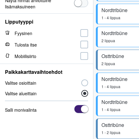
Näytä hinnat arvioituine
lisämaksuineen
Nordtribüne
1 - 4 lippua
Lipputyyppi
Nordtribüne
Fyysinen
2 lippua
Tulosta itse
Osttribüne
Mobiilisiirto
2 lippua
Paikkakarttavaihtoehdot
Nordtribüne
Valitse osioittain
1 - 4 lippua
Valitse alueittain
Nordtribüne
Salli monivalinta
1 - 4 lippua
Osttribüne
1 - 2 lippua