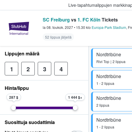
Live-tapahtumalippujen markkina
SC Freiburg
vs
1. FC Köln
Tickets
StubHub - missä fanit ostavat ja
la 08. toukok. 2027
•
15.30
klo
Europa-Park Stadium
,
Fr
52 lippua jäljellä
Lippujen määrä
Nordtribüne
Rivi
Top
2 lippua
1
2
3
4
Nordtribüne
1 - 2 lippua
Hinta/lippu
287 $
1 444 $
Nordtribüne
2 lippua
Nordtribüne
Suosittuja suodattimia
1 - 2 lippua