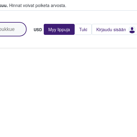
kuu.
Hinnat voivat poiketa arvosta.
Myy lippuja
Tuki
Kirjaudu sisään
USD