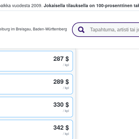
paikka vuodesta 2009.
Jokaisella tilauksella on 100-prosenttinen ta
 myyvät lippuja
eiburg im Breisgau
,
Baden-Württemberg
287 $
/ kpl
289 $
/ kpl
330 $
/ kpl
342 $
/ kpl