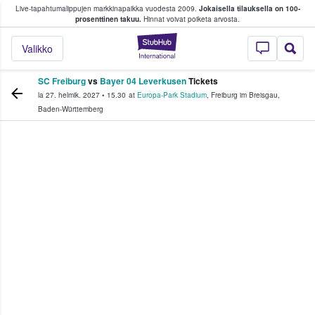
Live-tapahtumalippujen markkinapaikka vuodesta 2009.
Jokaisella tilauksella on 100-
 fanit ostavat ja myyvät lippuja
prosenttinen takuu.
Hinnat voivat poiketa arvosta.
StubHub - missä fa
Valikko
SC Freiburg
vs
Bayer 04 Leverkusen
Tickets
la 27. helmik. 2027
•
15.30
at
Europa-Park Stadium
,
Freiburg im Breisgau
,
Baden-Württemberg