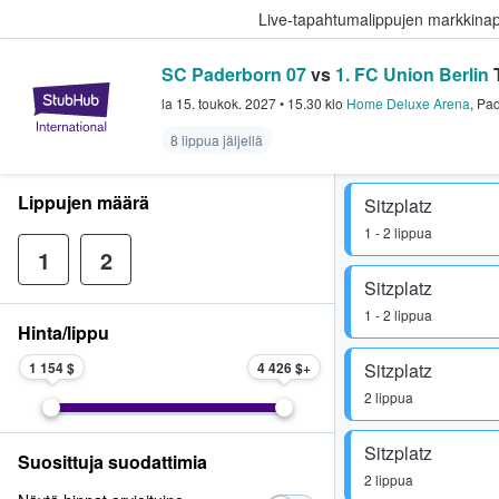
Live-tapahtumalippujen markkina
SC Paderborn 07
vs
1. FC Union Berlin
T
StubHub - missä fanit ostavat ja
la 15. toukok. 2027
•
15.30
klo
Home Deluxe Arena
,
Pad
8 lippua jäljellä
Lippujen määrä
Sitzplatz
1 - 2 lippua
1
2
Sitzplatz
1 - 2 lippua
Hinta/lippu
1 154 $
4 426 $
Sitzplatz
2 lippua
Sitzplatz
Suosittuja suodattimia
2 lippua