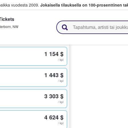
paikka vuodesta 2009.
Jokaisella tilauksella on 100-prosenttinen ta
ickets
 myyvät lippuja
erborn
,
NW
1 154 $
/ kpl
1 443 $
/ kpl
3 303 $
/ kpl
4 624 $
/ kpl