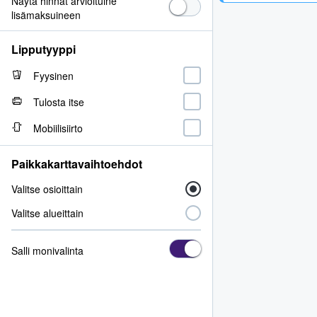
Näytä hinnat arvioituine
lisämaksuineen
Lipputyyppi
Fyysinen
Tulosta itse
Mobiilisiirto
Paikkakarttavaihtoehdot
Valitse osioittain
Valitse alueittain
Salli monivalinta