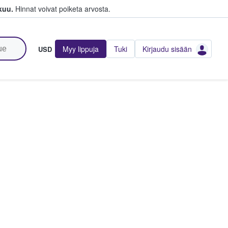
kuu.
Hinnat voivat poiketa arvosta.
Myy lippuja
Tuki
Kirjaudu sisään
USD