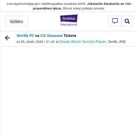
Live-tapahtumalippujen markkinapaikka vuodesta 2009.
Jokaisella tilauksella on 100-
 fanit ostavat ja myyvät lippuja
prosenttinen takuu.
Hinnat voivat poiketa arvosta.
StubHub - missä fa
Valikko
Sevilla FC
vs
CA Osasuna
Tickets
su 25. lokak. 2026
•
21.00
at
Estadio Ramón Sanchez Pizjuán
,
Sevilla
,
AND