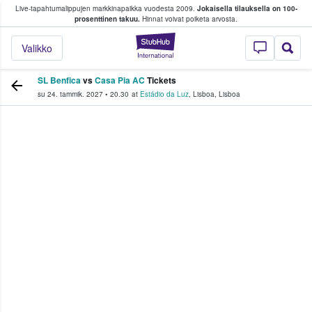
Live-tapahtumalippujen markkinapaikka vuodesta 2009.
Jokaisella tilauksella on 100-
 fanit ostavat ja myyvät lippuja
prosenttinen takuu.
Hinnat voivat poiketa arvosta.
StubHub - missä fa
Valikko
SL Benfica
vs
Casa Pia AC
Tickets
su 24. tammik. 2027
•
20.30
at
Estádio da Luz
,
Lisboa
,
Lisboa