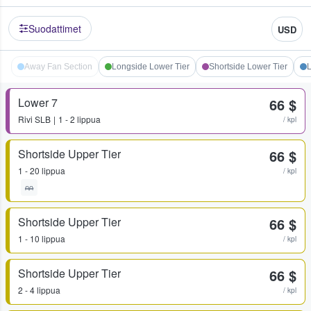
Suodattimet
USD
Away Fan Section
Longside Lower Tier
Shortside Lower Tier
L
Lower 7
66 $
Rivi
SLB
1 - 2 lippua
/ kpl
Shortside Upper Tier
66 $
1 - 20 lippua
/ kpl
Shortside Upper Tier
66 $
1 - 10 lippua
/ kpl
Shortside Upper Tier
66 $
2 - 4 lippua
/ kpl