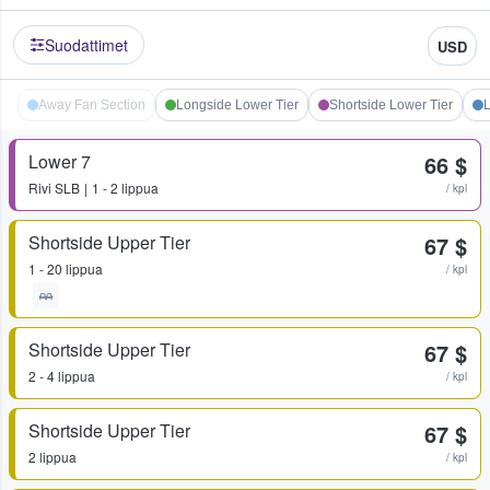
Suodattimet
USD
Away Fan Section
Longside Lower Tier
Shortside Lower Tier
L
Lower 7
66 $
Rivi
SLB
1 - 2 lippua
/ kpl
Shortside Upper Tier
67 $
1 - 20 lippua
/ kpl
Shortside Upper Tier
67 $
2 - 4 lippua
/ kpl
Shortside Upper Tier
67 $
2 lippua
/ kpl