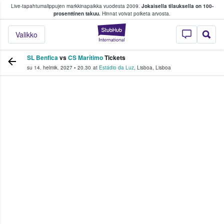
Live-tapahtumalippujen markkinapaikka vuodesta 2009.
Jokaisella tilauksella on 100-
 fanit ostavat ja myyvät lippuja
prosenttinen takuu.
Hinnat voivat poiketa arvosta.
StubHub - missä fa
Valikko
SL Benfica
vs
CS Marítimo
Tickets
su 14. helmik. 2027
•
20.30
at
Estádio da Luz
,
Lisboa
,
Lisboa