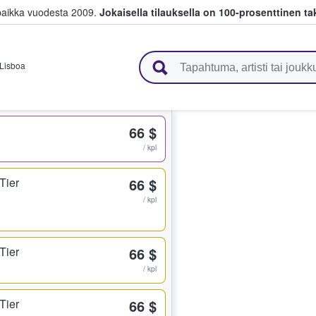
paikka vuodesta 2009.
Jokaisella tilauksella on 100-prosenttinen ta
 myyvät lippuja
Lisboa
66 $
/ kpl
Tier
66 $
/ kpl
Tier
66 $
/ kpl
Tier
66 $