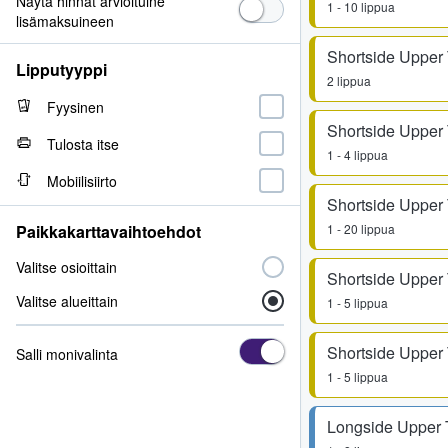
Näytä hinnat arvioituine
1 - 10 lippua
lisämaksuineen
Shortside Upper 
Lipputyyppi
2 lippua
Fyysinen
Shortside Upper 
Tulosta itse
1 - 4 lippua
Mobiilisiirto
Shortside Upper 
Paikkakarttavaihtoehdot
1 - 20 lippua
Valitse osioittain
Shortside Upper 
Valitse alueittain
1 - 5 lippua
Shortside Upper 
Salli monivalinta
1 - 5 lippua
Longside Upper 