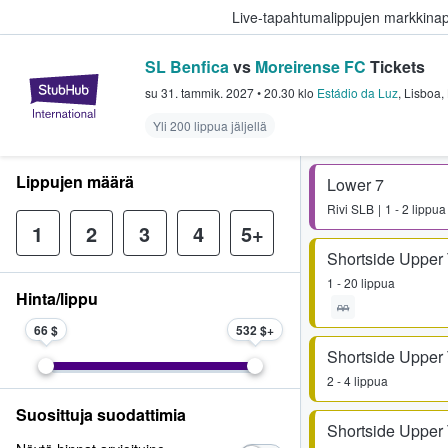
Live-tapahtumalippujen markkina
SL Benfica
vs
Moreirense FC
Tickets
StubHub - missä fanit ostavat ja
su 31. tammik. 2027
•
20.30
klo
Estádio da Luz
,
Lisboa
,
Yli 200 lippua jäljellä
Lippujen määrä
Lower 7
Rivi
SLB
1 - 2 lippua
1
2
3
4
5+
Shortside Upper 
1 - 20 lippua
Hinta/lippu
66 $
532 $
Shortside Upper 
2 - 4 lippua
Suosittuja suodattimia
Shortside Upper 