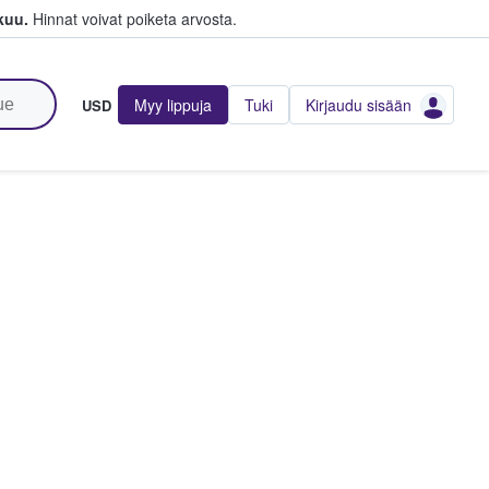
kuu.
Hinnat voivat poiketa arvosta.
Myy lippuja
Tuki
Kirjaudu sisään
USD