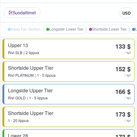
Suodattimet
USD
Away Fan Section
Longside Lower Tier
Shortside Lower Tier
L
Upper 13
133 $
Rivi
SLB
2 lippua
/ kpl
Shortside Upper Tier
152 $
Rivi
PLATINUM
1 - 5 lippua
/ kpl
Longside Upper Tier
166 $
Rivi
GOLD
1 - 5 lippua
/ kpl
Shortside Upper Tier
173 $
1 - 20 lippua
/ kpl
Lower 28
173 $