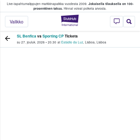
Live-tapahtumalippujen markkinapaikka vuodesta 2009.
Jokaisella tilauksella on 100-
 fanit ostavat ja myyvät lippuja
prosenttinen takuu.
Hinnat voivat poiketa arvosta.
StubHub - missä fa
Valikko
SL Benfica
vs
Sporting CP
Tickets
su 27. jouluk. 2026
•
20.30
at
Estádio da Luz
,
Lisboa
,
Lisboa