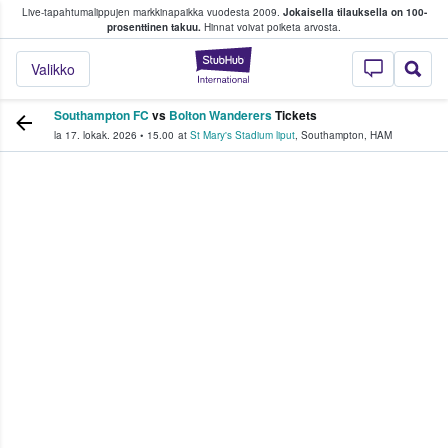
Live-tapahtumalippujen markkinapaikka vuodesta 2009.
Jokaisella tilauksella on 100-
 fanit ostavat ja myyvät lippuja
prosenttinen takuu.
Hinnat voivat poiketa arvosta.
StubHub - missä fa
Valikko
Southampton FC
vs
Bolton Wanderers
Tickets
la 17. lokak. 2026
•
15.00
at
St Mary's Stadium liput
,
Southampton
,
HAM