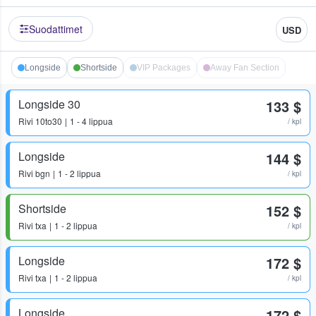
Suodattimet
USD
Longside
Shortside
VIP Packages
Away Fan Section
Longside 30
133 $
Rivi
10to30
1 - 4 lippua
/ kpl
Longside
144 $
Rivi
bgn
1 - 2 lippua
/ kpl
Shortside
152 $
Rivi
txa
1 - 2 lippua
/ kpl
Longside
172 $
Rivi
txa
1 - 2 lippua
/ kpl
Longside
172 $