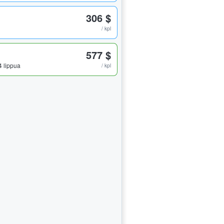
306 $
/ kpl
577 $
 4 lippua
/ kpl