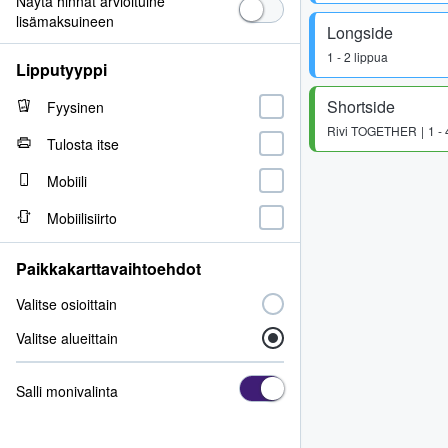
Näytä hinnat arvioituine
lisämaksuineen
Longside
1 - 2 lippua
Lipputyyppi
Shortside
Fyysinen
Rivi
TOGETHER
1 -
Tulosta itse
Mobiili
Mobiilisiirto
Paikkakarttavaihtoehdot
Valitse osioittain
Valitse alueittain
Salli monivalinta