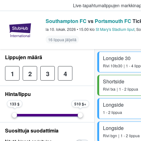
Live-tapahtumalippujen markkina
Southampton FC
vs
Portsmouth FC
Tic
StubHub - missä fanit ostavat ja
la 10. lokak. 2026
•
15.00
klo
St Mary's Stadium liput
,
So
16 lippua jäljellä
Lippujen määrä
Longside 30
Rivi
10to30
1 - 4 lip
1
2
3
4
Shortside
Rivi
txa
1 - 2 lippua
Hinta/lippu
133 $
510 $
Longside
1 - 2 lippua
Longside
Suosittuja suodattimia
Rivi
bgn
1 - 2 lippua