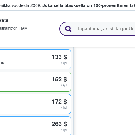
paikka vuodesta 2009.
Jokaisella tilauksella on 100-prosenttinen ta
kets
 myyvät lippuja
uthampton
,
HAM
133 $
pua
/ kpl
152 $
/ kpl
172 $
/ kpl
263 $
/ kpl