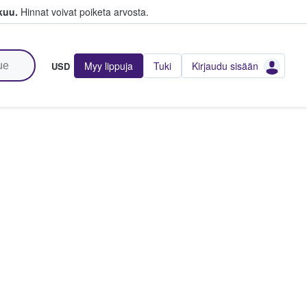
kuu.
Hinnat voivat poiketa arvosta.
Myy lippuja
Tuki
Kirjaudu sisään
USD