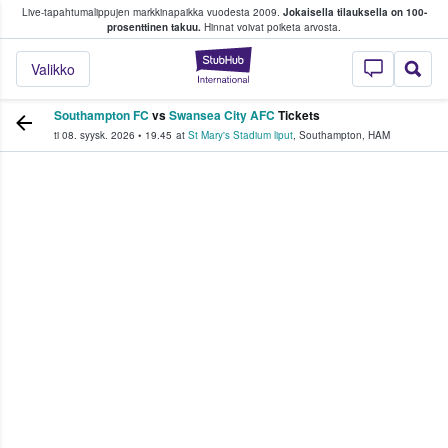
Live-tapahtumalippujen markkinapaikka vuodesta 2009.
Jokaisella tilauksella on 100-
 fanit ostavat ja myyvät lippuja
prosenttinen takuu.
Hinnat voivat poiketa arvosta.
StubHub - missä fa
Valikko
Southampton FC
vs
Swansea City AFC
Tickets
ti 08. syysk. 2026
•
19.45
at
St Mary's Stadium liput
,
Southampton
,
HAM