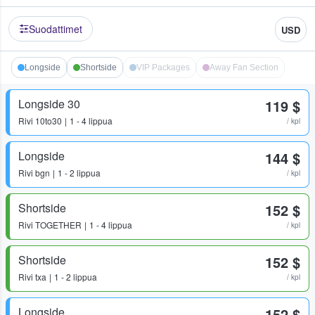
Suodattimet
USD
Longside
Shortside
VIP Packages
Away Fan Section
Longside 30
119 $
Rivi
10to30
1 - 4 lippua
/ kpl
Longside
144 $
Rivi
bgn
1 - 2 lippua
/ kpl
Shortside
152 $
Rivi
TOGETHER
1 - 4 lippua
/ kpl
Shortside
152 $
Rivi
txa
1 - 2 lippua
/ kpl
Longside
152 $