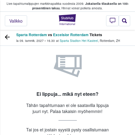
Live-tapahtumalippujen markkinapaikka vuodesta 2009.
Jokaisella tilauksella on 100-
 fanit ostavat ja myyvät lippuja
prosenttinen takuu.
Hinnat voivat poiketa arvosta.
StubHub - missä fa
Valikko
Sparta Rotterdam
vs
Excelsior Rotterdam
Tickets
la 09. tammik. 2027
•
16.30
at
Sparta Stadion Het Kasteel
,
Rotterdam
,
ZH
Ei lippuja... mikä nyt eteen?
Tähän tapahtumaan ei ole saatavilla lippuja
juuri nyt. Palaa takaisin myöhemmin!
Tai jos et jostain syystä pysty osallistumaan