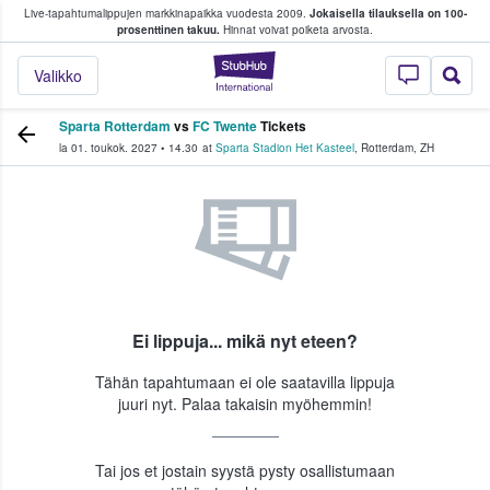
Live-tapahtumalippujen markkinapaikka vuodesta 2009.
Jokaisella tilauksella on 100-
 fanit ostavat ja myyvät lippuja
prosenttinen takuu.
Hinnat voivat poiketa arvosta.
StubHub - missä fa
Valikko
Sparta Rotterdam
vs
FC Twente
Tickets
la 01. toukok. 2027
•
14.30
at
Sparta Stadion Het Kasteel
,
Rotterdam
,
ZH
Ei lippuja... mikä nyt eteen?
Tähän tapahtumaan ei ole saatavilla lippuja
juuri nyt. Palaa takaisin myöhemmin!
Tai jos et jostain syystä pysty osallistumaan