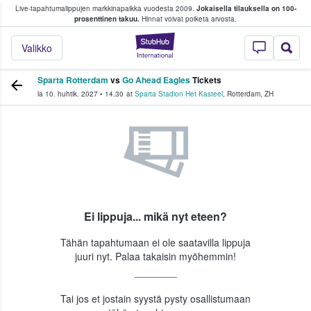
Live-tapahtumalippujen markkinapaikka vuodesta 2009.
Jokaisella tilauksella on 100-
 fanit ostavat ja myyvät lippuja
prosenttinen takuu.
Hinnat voivat poiketa arvosta.
StubHub - missä fa
Valikko
Sparta Rotterdam
vs
Go Ahead Eagles
Tickets
la 10. huhtik. 2027
•
14.30
at
Sparta Stadion Het Kasteel
,
Rotterdam
,
ZH
Ei lippuja... mikä nyt eteen?
Tähän tapahtumaan ei ole saatavilla lippuja
juuri nyt. Palaa takaisin myöhemmin!
Tai jos et jostain syystä pysty osallistumaan