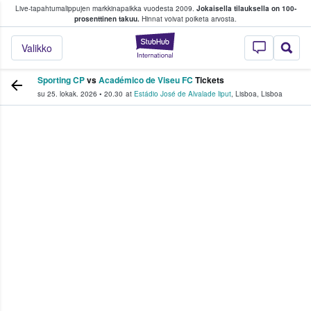
Live-tapahtumalippujen markkinapaikka vuodesta 2009.
Jokaisella tilauksella on 100-
 fanit ostavat ja myyvät lippuja
prosenttinen takuu.
Hinnat voivat poiketa arvosta.
StubHub - missä fa
Valikko
Sporting CP
vs
Académico de Viseu FC
Tickets
su 25. lokak. 2026
•
20.30
at
Estádio José de Alvalade liput
,
Lisboa
,
Lisboa