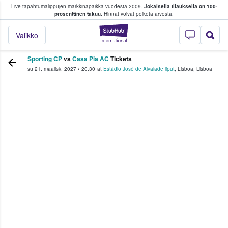
Live-tapahtumalippujen markkinapaikka vuodesta 2009.
Jokaisella tilauksella on 100-
 fanit ostavat ja myyvät lippuja
prosenttinen takuu.
Hinnat voivat poiketa arvosta.
StubHub - missä fa
Valikko
Sporting CP
vs
Casa Pia AC
Tickets
su 21. maalisk. 2027
•
20.30
at
Estádio José de Alvalade liput
,
Lisboa
,
Lisboa